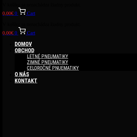
V košíku sa nenachádza žiadny produkt.
0,00
€
0
Cart
V košíku sa nenachádza žiadny produkt.
0,00
€
0
Cart
DOMOV
OBCHOD
LETNÉ PNEUMATIKY
ZIMNÉ PNEUMATIKY
CELOROČNÉ PNUEMATIKY
O NÁS
KONTAKT