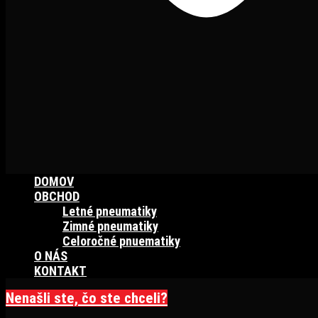
DOMOV
OBCHOD
Letné pneumatiky
Zimné pneumatiky
Celoročné pnuematiky
O NÁS
KONTAKT
Nenašli ste, čo ste chceli?