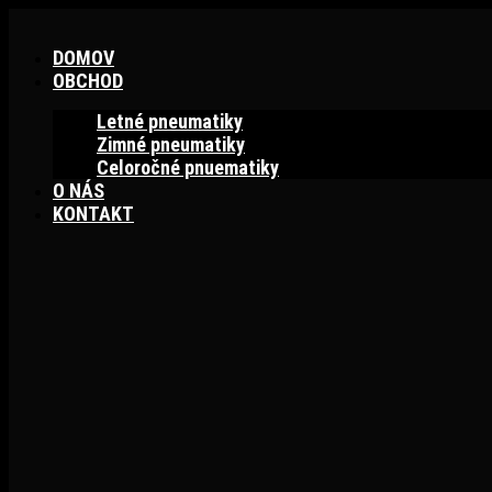
Preskočiť
na
DOMOV
obsah
OBCHOD
Letné pneumatiky
Zimné pneumatiky
Celoročné pnuematiky
O NÁS
KONTAKT