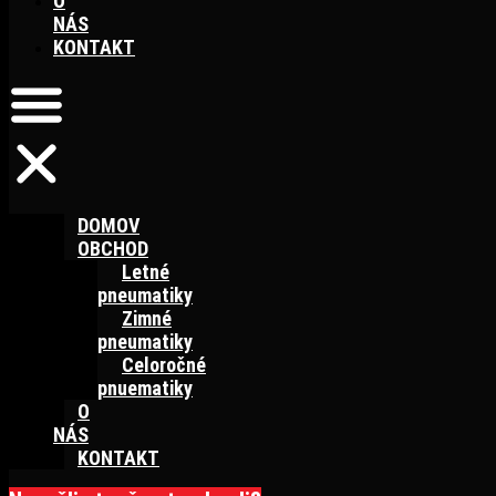
O
NÁS
KONTAKT
DOMOV
OBCHOD
Letné
pneumatiky
Zimné
pneumatiky
Celoročné
pnuematiky
O
NÁS
KONTAKT