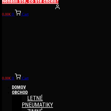
Nenašli ste, čo ste chceli?
0,00
€
0
Cart
0,00
€
0
Cart
DOMOV
OBCHOD
LETNÉ
PNEUMATIKY