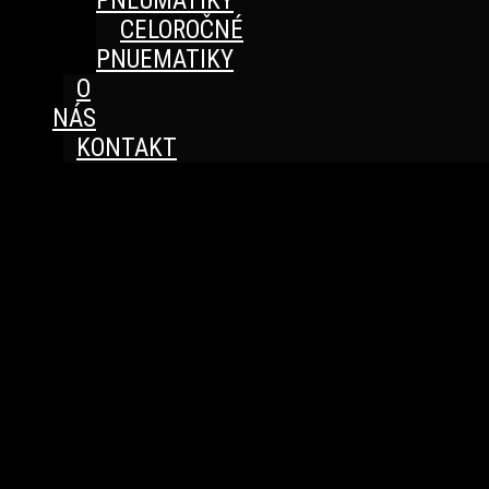
PNEUMATIKY
CELOROČNÉ
PNUEMATIKY
O
NÁS
KONTAKT
Great things are on the horizon
Something big is brewing! Our store is in the works and
will be launching soon!