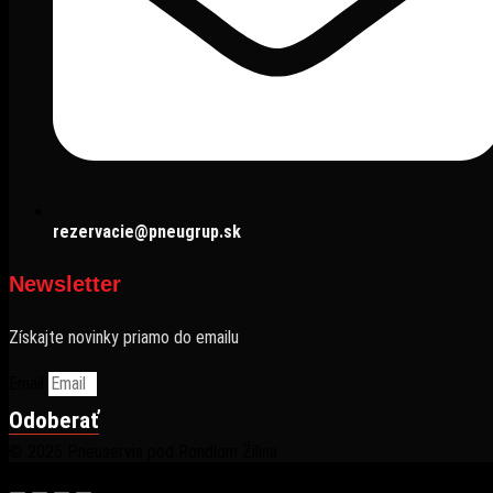
rezervacie@pneugrup.sk
Newsletter
Získajte novinky priamo do emailu
Email
Odoberať
© 2025 Pneuservis pod Rondlom Žilina