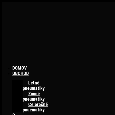
Preskočiť
na
obsah
DOMOV
OBCHOD
Letné
pneumatiky
Zimné
pneumatiky
Celoročné
pnuematiky