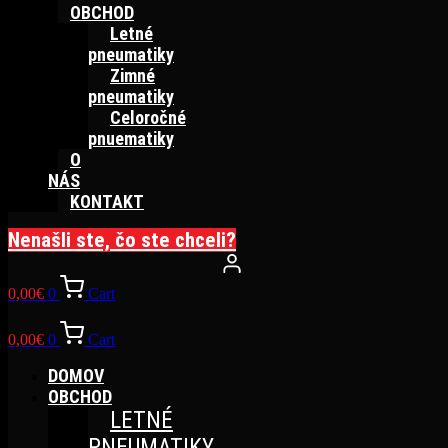
OBCHOD
Letné
pneumatiky
Zimné
pneumatiky
Celoročné
pnuematiky
O
NÁS
KONTAKT
Nenašli ste, čo ste chceli?
0,00
€
0
Cart
0,00
€
0
Cart
DOMOV
OBCHOD
LETNÉ
PNEUMATIKY