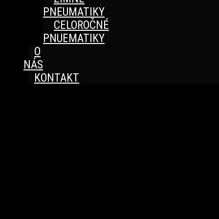
PNEUMATIKY
CELOROČNÉ
PNUEMATIKY
O
NÁS
KONTAKT
Great things are on the horizon
Something big is brewing! Our store is in the works and
will be launching soon!