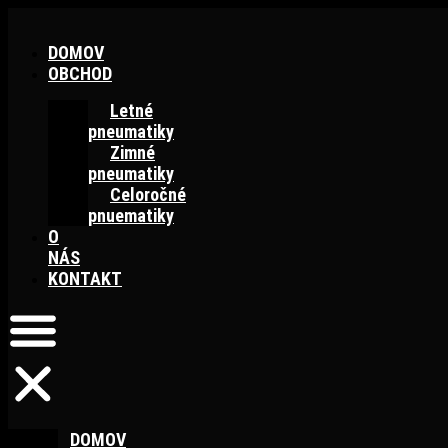
Preskočiť
na
DOMOV
obsah
OBCHOD
Letné
pneumatiky
Zimné
pneumatiky
Celoročné
pnuematiky
O
NÁS
KONTAKT
DOMOV