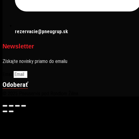
rezervacie@pneugrup.sk
Newsletter
Získajte novinky priamo do emailu
Email
Odoberať
© 2025 Pneuservis pod Rondlom Žilina