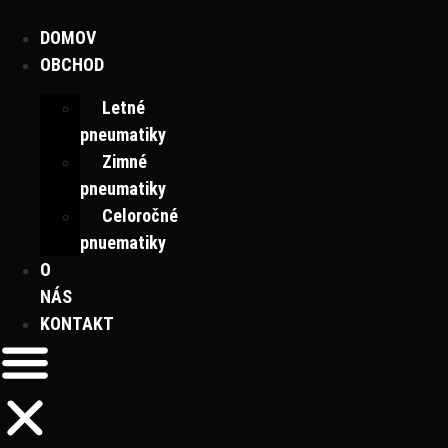
Preskočiť
na
DOMOV
obsah
OBCHOD
Letné
pneumatiky
Zimné
pneumatiky
Celoročné
pnuematiky
O
NÁS
KONTAKT