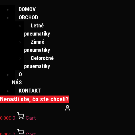
DOMOV
OBCHOD
Letné
pneumatiky
Zimné
pneumatiky
Celoročné
pnuematiky
O
NÁS
KONTAKT
Nenašli ste, čo ste chceli?
0
Cart
0,00
€
0
Cart
0,00
€