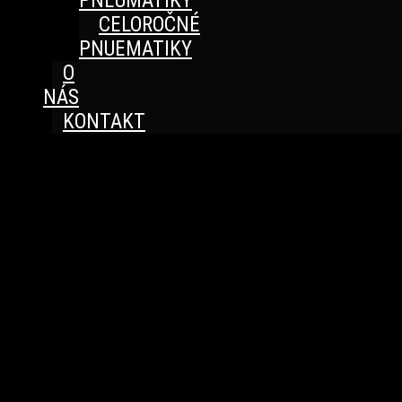
PNEUMATIKY
CELOROČNÉ
PNUEMATIKY
O
NÁS
KONTAKT
Great things are on the horizon
Something big is brewing! Our store is in the works and
will be launching soon!