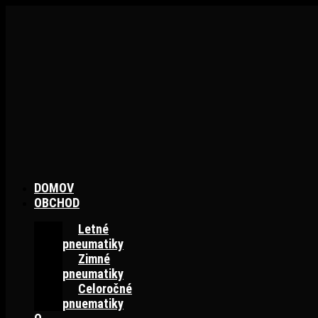
Preskočiť
na
obsah
DOMOV
OBCHOD
Letné
pneumatiky
Zimné
pneumatiky
Celoročné
pnuematiky