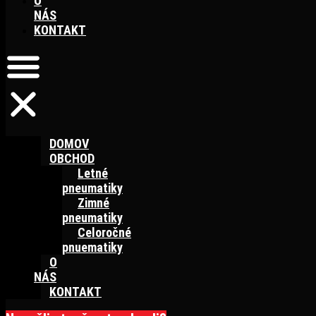
O
NÁS
KONTAKT
DOMOV
OBCHOD
Letné
pneumatiky
Zimné
pneumatiky
Celoročné
pnuematiky
O
NÁS
KONTAKT