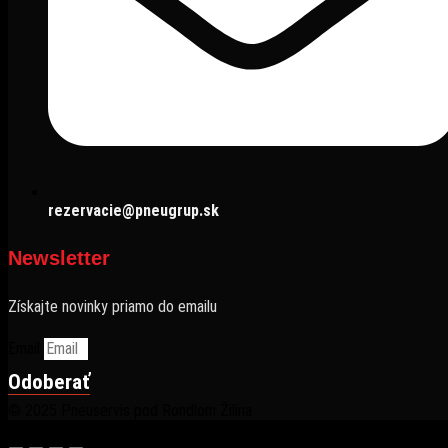
rezervacie@pneugrup.sk
Newsletter
Získajte novinky priamo do emailu
Email
Odoberať
© 2025 Pneuservis pod Rondlom Žilina