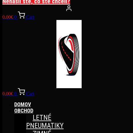
Nenašli ste, čo ste chceli?
0,00
€
0
Cart
0,00
€
0
Cart
DOMOV
OBCHOD
LETNÉ
PNEUMATIKY