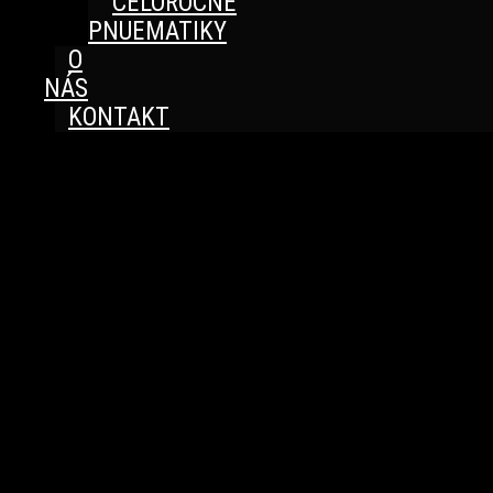
CELOROČNÉ
PNUEMATIKY
O
NÁS
KONTAKT
Great things are on the horizon
Something big is brewing! Our store is in the works and
will be launching soon!