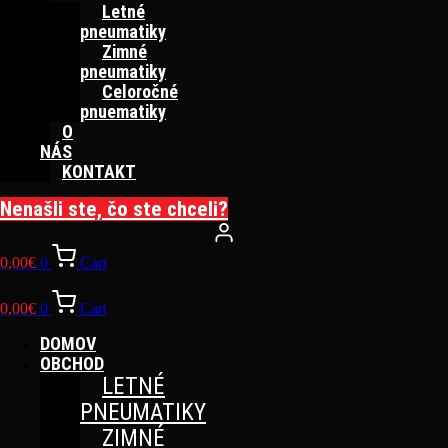
Letné
pneumatiky
Zimné
pneumatiky
Celoročné
pnuematiky
O
NÁS
KONTAKT
Nenašli ste, čo ste chceli?
0,00
€
0
Cart
0,00
€
0
Cart
DOMOV
OBCHOD
LETNÉ
PNEUMATIKY
ZIMNÉ