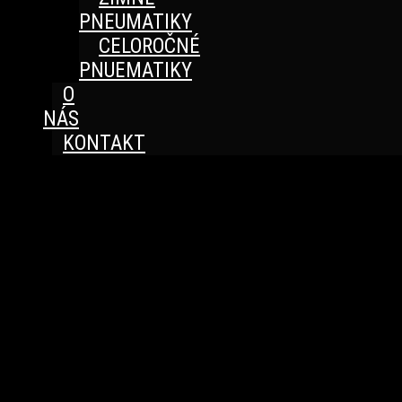
PNEUMATIKY
CELOROČNÉ
PNUEMATIKY
O
NÁS
KONTAKT
Great things are on the horizon
Something big is brewing! Our store is in the works and
will be launching soon!