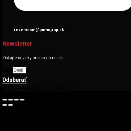
rezervacie@pneugrup.sk
Newsletter
Získajte novinky priamo do emailu
Email
Odoberať
© 2025 Pneuservis pod Rondlom Žilina