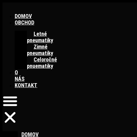
Preskočiť
na
DOMOV
obsah
OBCHOD
Letné
pneumatiky
Zimné
pneumatiky
Celoročné
pnuematiky
O
NÁS
KONTAKT
DOMOV