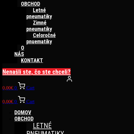
OBCHOD
Letné
pneumatiky
Zimné
pneumatiky
Celoročné
pnuematiky
O
NÁS
KONTAKT
Nenašli ste, čo ste chceli?
0,00
€
0
Cart
0,00
€
0
Cart
DOMOV
OBCHOD
LETNÉ
PNEUMATIKY