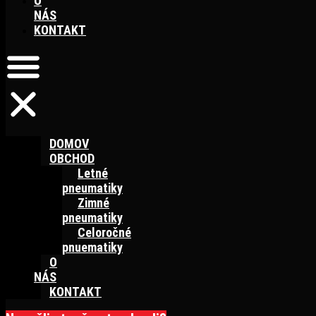
O
NÁS
KONTAKT
DOMOV
OBCHOD
Letné
pneumatiky
Zimné
pneumatiky
Celoročné
pnuematiky
O
NÁS
KONTAKT