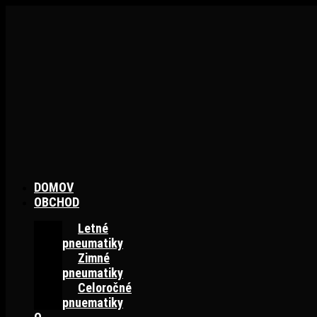
Preskočiť
na
obsah
DOMOV
OBCHOD
Letné
pneumatiky
Zimné
pneumatiky
Celoročné
pnuematiky