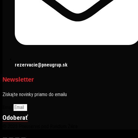
rezervacie@pneugrup.sk
Newsletter
Získajte novinky priamo do emailu
Email
Odoberať
© 2025 Pneuservis pod Rondlom Žilina