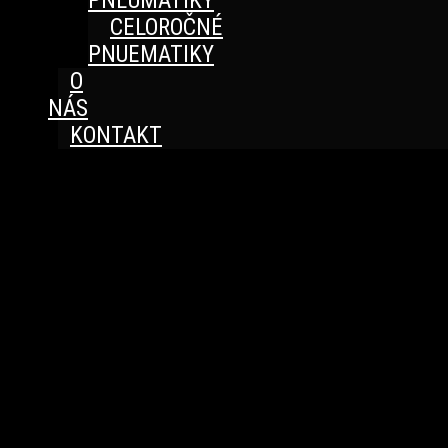
PNEUMATIKY
CELOROČNÉ
PNUEMATIKY
O
NÁS
KONTAKT
Great things are on the horizon
Something big is brewing! Our store is in the works and
will be launching soon!