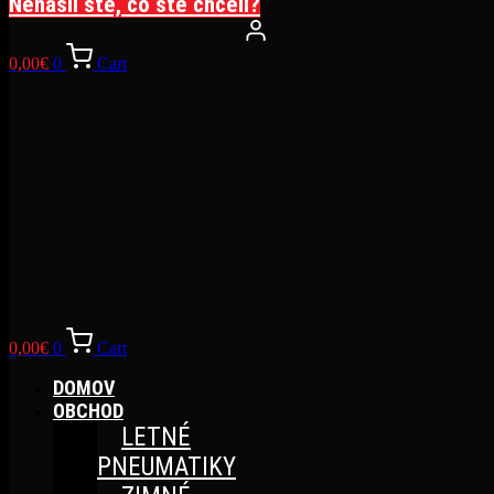
Nenašli ste, čo ste chceli?
0,00
€
0
Cart
0,00
€
0
Cart
DOMOV
OBCHOD
LETNÉ
PNEUMATIKY