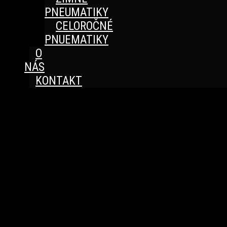
PNEUMATIKY
CELOROČNÉ
PNUEMATIKY
O
NÁS
KONTAKT
Great things are on the horizon
Something big is brewing! Our store is in the works and
will be launching soon!