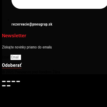
rezervacie@pneugrup.sk
Newsletter
Získajte novinky priamo do emailu
Email
Odoberať
© 2025 Pneuservis pod Rondlom Žilina