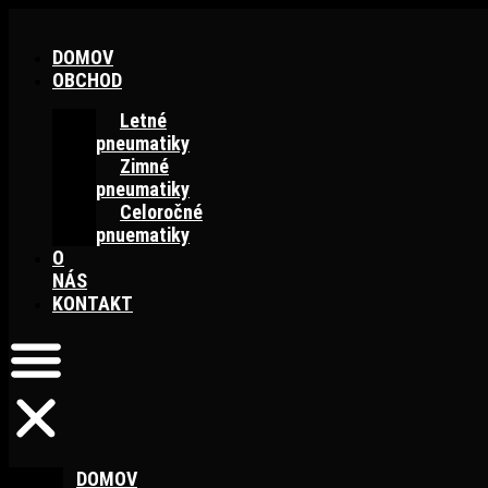
Preskočiť
na
DOMOV
obsah
OBCHOD
Letné
pneumatiky
Zimné
pneumatiky
Celoročné
pnuematiky
O
NÁS
KONTAKT
DOMOV