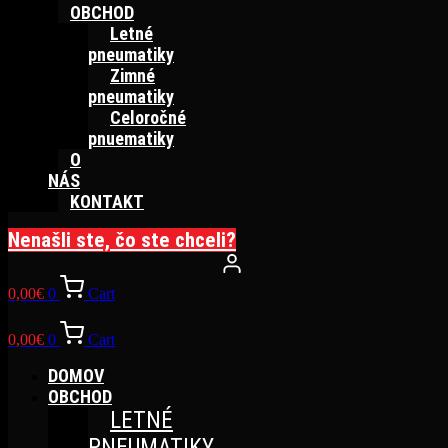
OBCHOD
Letné
pneumatiky
Zimné
pneumatiky
Celoročné
pnuematiky
O
NÁS
KONTAKT
Nenašli ste, čo ste chceli?
0,00
€
0
Cart
0,00
€
0
Cart
DOMOV
OBCHOD
LETNÉ
PNEUMATIKY