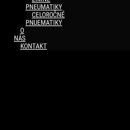
PNEUMATIKY
CELOROČNÉ
PNUEMATIKY
O
NÁS
KONTAKT
Great things are on the horizon
Something big is brewing! Our store is in the works and
will be launching soon!