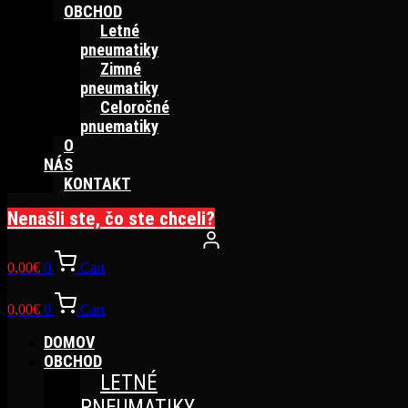
OBCHOD
Letné
pneumatiky
Zimné
pneumatiky
Celoročné
pnuematiky
O
NÁS
KONTAKT
Nenašli ste, čo ste chceli?
0,00
€
0
Cart
0,00
€
0
Cart
DOMOV
OBCHOD
LETNÉ
PNEUMATIKY