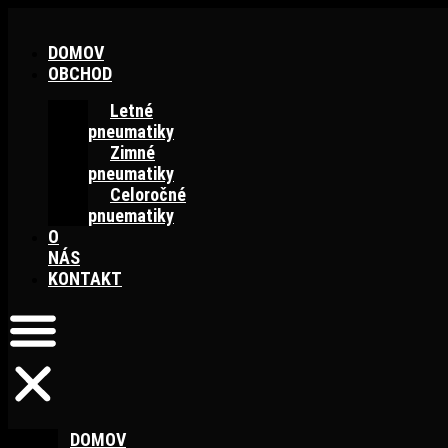
Preskočiť
na
DOMOV
obsah
OBCHOD
Letné
pneumatiky
Zimné
pneumatiky
Celoročné
pnuematiky
O
NÁS
KONTAKT
DOMOV