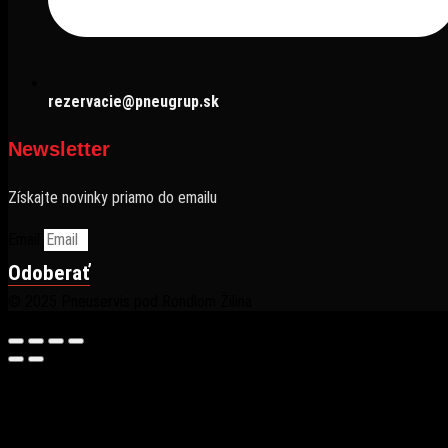
rezervacie@pneugrup.sk
Newsletter
Získajte novinky priamo do emailu
Email
Odoberať
© 2025 Pneuservis pod Rondlom Žilina