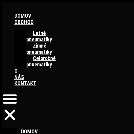
Preskočiť
na
DOMOV
obsah
OBCHOD
Letné
pneumatiky
Zimné
pneumatiky
Celoročné
pnuematiky
O
NÁS
KONTAKT
DOMOV