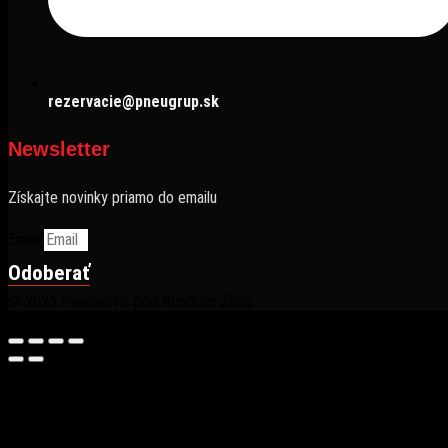
rezervacie@pneugrup.sk
Newsletter
Získajte novinky priamo do emailu
Email
Odoberať
© 2025 Pneuservis pod Rondlom Žilina