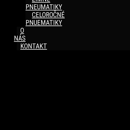
PNEUMATIKY
CELOROČNÉ
PNUEMATIKY
O
NÁS
KONTAKT
Great things are on the horizon
Something big is brewing! Our store is in the works and
will be launching soon!