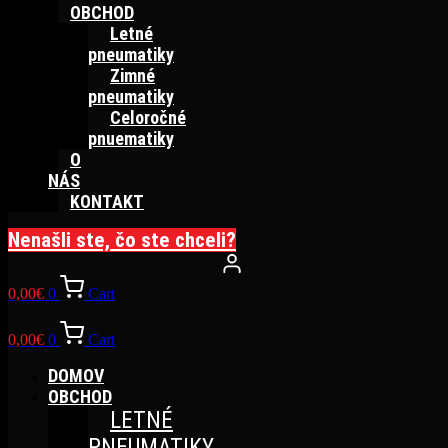
OBCHOD
Letné
pneumatiky
Zimné
pneumatiky
Celoročné
pnuematiky
O
NÁS
KONTAKT
Nenašli ste, čo ste chceli?
0,00
€
0
Cart
0,00
€
0
Cart
DOMOV
OBCHOD
LETNÉ
PNEUMATIKY