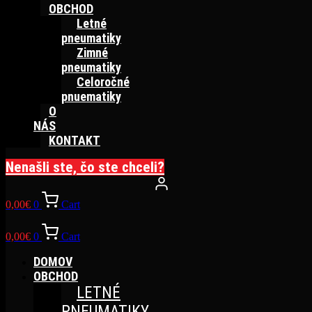
OBCHOD
Letné
pneumatiky
Zimné
pneumatiky
Celoročné
pnuematiky
O
NÁS
KONTAKT
Nenašli ste, čo ste chceli?
0,00
€
0
Cart
0,00
€
0
Cart
DOMOV
OBCHOD
LETNÉ
PNEUMATIKY