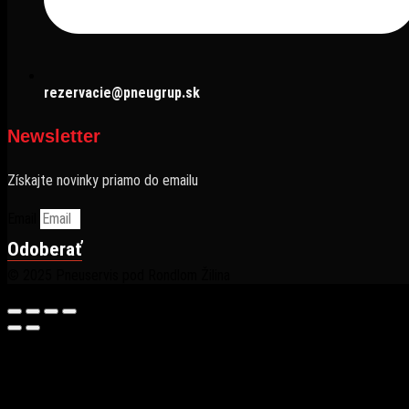
rezervacie@pneugrup.sk
Newsletter
Získajte novinky priamo do emailu
Email
Odoberať
© 2025 Pneuservis pod Rondlom Žilina