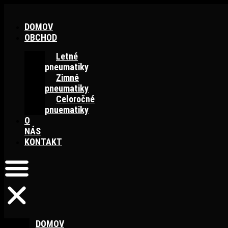
Preskočiť
na
DOMOV
obsah
OBCHOD
Letné
pneumatiky
Zimné
pneumatiky
Celoročné
pnuematiky
O
NÁS
KONTAKT
DOMOV