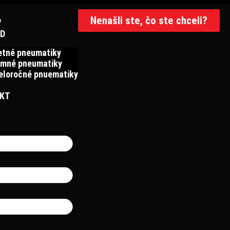
Nenašli ste, čo ste chceli?
V
D
etné pneumatiky
imné pneumatiky
eloročné pnuematiky
KT