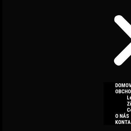
DOMO
OBCHO
L
Z
C
O NÁS
KONTA