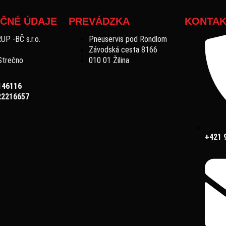
ČNÉ ÚDAJE
PREVÁDZKA
KONTAK
P -BČ s.r.o.
Pneuservis pod Rondlom
Závodská cesta 8166
Strečno
010 01 Žilina
146116
22216657
+421 