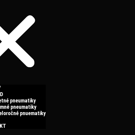
V
D
etné pneumatiky
imné pneumatiky
eloročné pnuematiky
KT