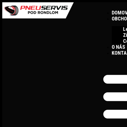
DOMO
OBCHO
L
Z
C
O NÁS
KONTA