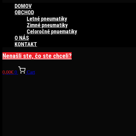
DOMOV
OBCHOD
Letné pneumatiky
Zimné pneumatiky
Celoročné pnuematiky
O NÁS
KONTAKT
Nenašli ste, čo ste chceli?
0,00
€
0
Cart