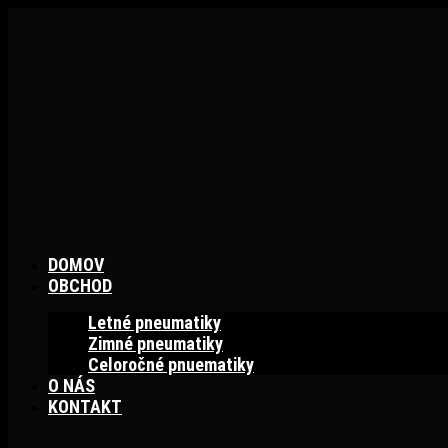
Preskočiť
na
obsah
DOMOV
OBCHOD
Letné pneumatiky
Zimné pneumatiky
Celoročné pnuematiky
O NÁS
KONTAKT