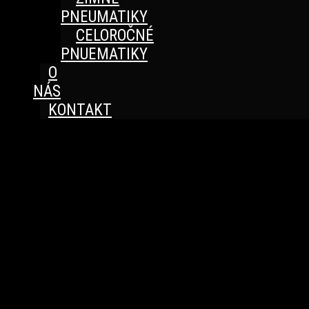
PNEUMATIKY
CELOROČNÉ
PNUEMATIKY
O
NÁS
KONTAKT
Great things are on the horizon
Something big is brewing! Our store is in the works and
will be launching soon!