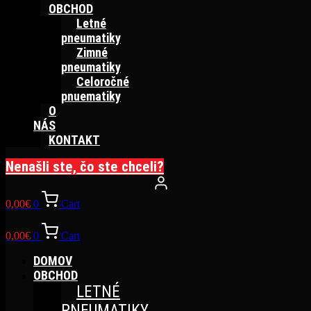
OBCHOD
Letné
pneumatiky
Zimné
pneumatiky
Celoročné
pnuematiky
O
NÁS
KONTAKT
Nenašli ste, čo ste chceli?
0,00
€
0
Cart
0,00
€
0
Cart
DOMOV
OBCHOD
LETNÉ
PNEUMATIKY