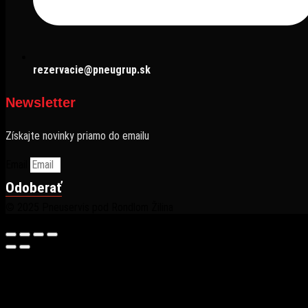
rezervacie@pneugrup.sk
Newsletter
Získajte novinky priamo do emailu
Email
Odoberať
© 2025 Pneuservis pod Rondlom Žilina