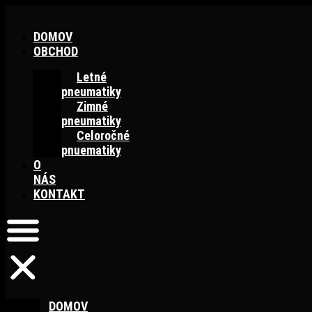
Preskočiť
na
DOMOV
obsah
OBCHOD
Letné
pneumatiky
Zimné
pneumatiky
Celoročné
pnuematiky
O
NÁS
KONTAKT
DOMOV