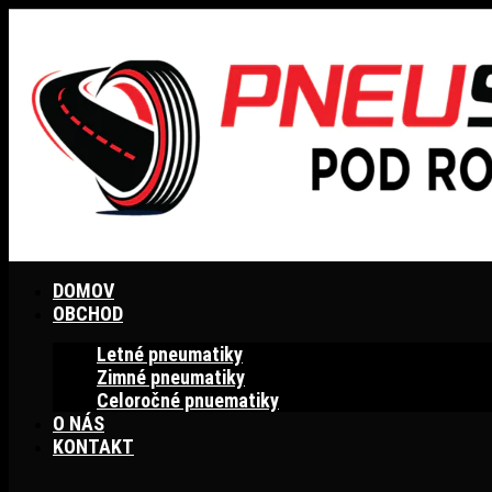
Preskočiť
na
obsah
DOMOV
OBCHOD
Letné pneumatiky
Zimné pneumatiky
Celoročné pnuematiky
O NÁS
KONTAKT