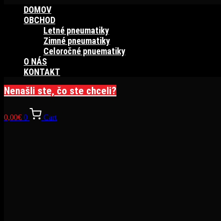
DOMOV
OBCHOD
Letné pneumatiky
Zimné pneumatiky
Celoročné pnuematiky
O NÁS
KONTAKT
Nenašli ste, čo ste chceli?
0,00
€
0
Cart