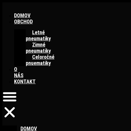
Preskočiť
na
DOMOV
obsah
OBCHOD
Letné
pneumatiky
Zimné
pneumatiky
Celoročné
pnuematiky
O
NÁS
KONTAKT
DOMOV