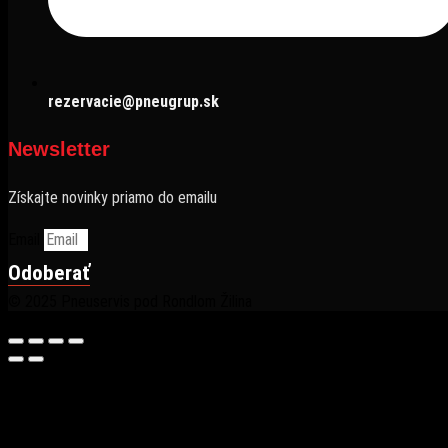
rezervacie@pneugrup.sk
Newsletter
Získajte novinky priamo do emailu
Email
Odoberať
© 2025 Pneuservis pod Rondlom Žilina