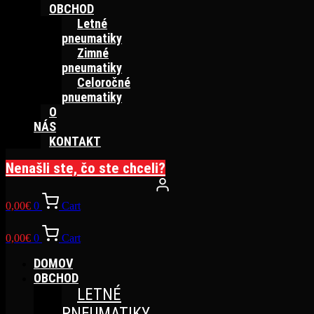
OBCHOD
Letné
pneumatiky
Zimné
pneumatiky
Celoročné
pnuematiky
O
NÁS
KONTAKT
Nenašli ste, čo ste chceli?
0,00
€
0
Cart
0,00
€
0
Cart
DOMOV
OBCHOD
LETNÉ
PNEUMATIKY