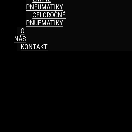
PNEUMATIKY
CELOROČNÉ
PNUEMATIKY
O
NÁS
KONTAKT
Great things are on the horizon
Something big is brewing! Our store is in the works and
will be launching soon!