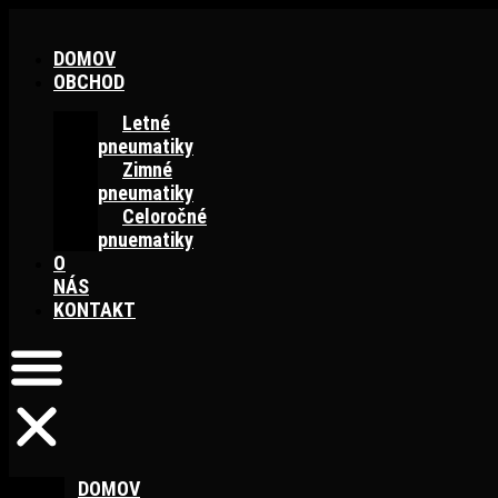
Preskočiť
na
DOMOV
obsah
OBCHOD
Letné
pneumatiky
Zimné
pneumatiky
Celoročné
pnuematiky
O
NÁS
KONTAKT
DOMOV