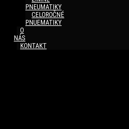
PNEUMATIKY
CELOROČNÉ
PNUEMATIKY
O
NÁS
KONTAKT
Great things are on the horizon
Something big is brewing! Our store is in the works and
will be launching soon!