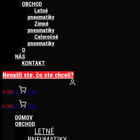
OBCHOD
Letné
pneumatiky
Zimné
pneumatiky
Celoročné
pnuematiky
O
NÁS
KONTAKT
Nenašli ste, čo ste chceli?
0,00
€
0
Cart
0,00
€
0
Cart
DOMOV
OBCHOD
LETNÉ
PNEUMATIKY