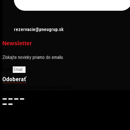
rezervacie@pneugrup.sk
Newsletter
Získajte novinky priamo do emailu
Email
Odoberať
© 2025 Pneuservis pod Rondlom Žilina