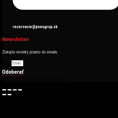
rezervacie@pneugrup.sk
Newsletter
Získajte novinky priamo do emailu
Email
Odoberať
© 2025 Pneuservis pod Rondlom Žilina