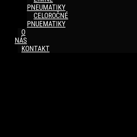
PNEUMATIKY
CELOROČNÉ
PNUEMATIKY
O
NÁS
KONTAKT
Great things are on the horizon
Something big is brewing! Our store is in the works and
will be launching soon!