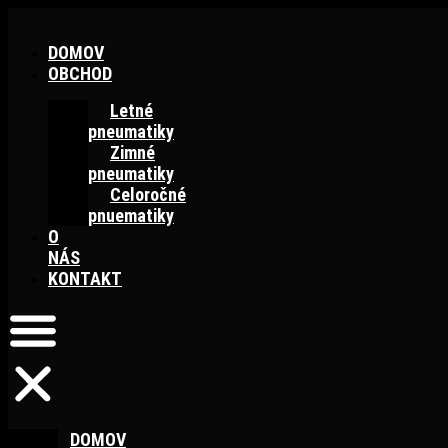
Preskočiť
na
DOMOV
obsah
OBCHOD
Letné
pneumatiky
Zimné
pneumatiky
Celoročné
pnuematiky
O
NÁS
KONTAKT
DOMOV