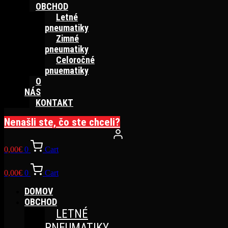
OBCHOD
Letné
pneumatiky
Zimné
pneumatiky
Celoročné
pnuematiky
O
NÁS
KONTAKT
Nenašli ste, čo ste chceli?
0,00
€
0
Cart
0,00
€
0
Cart
DOMOV
OBCHOD
LETNÉ
PNEUMATIKY