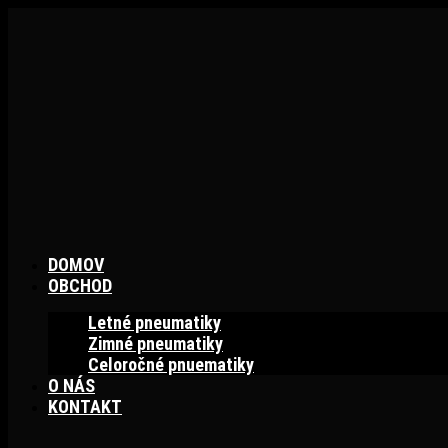
Preskočiť
na
obsah
DOMOV
OBCHOD
Letné pneumatiky
Zimné pneumatiky
Celoročné pnuematiky
O NÁS
KONTAKT