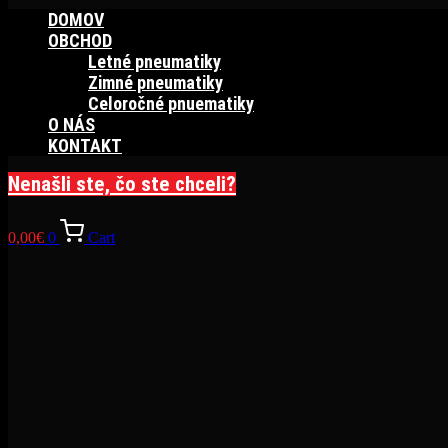
DOMOV
OBCHOD
Letné pneumatiky
Zimné pneumatiky
Celoročné pnuematiky
O NÁS
KONTAKT
Nenašli ste, čo ste chceli?
0,00
€
0
Cart