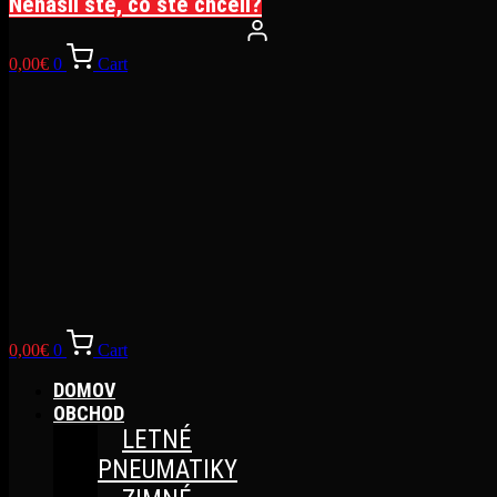
Nenašli ste, čo ste chceli?
0,00
€
0
Cart
0,00
€
0
Cart
DOMOV
OBCHOD
LETNÉ
PNEUMATIKY