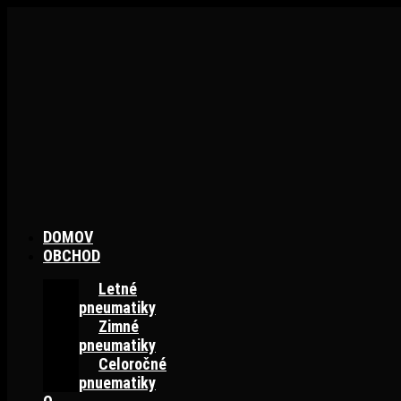
Preskočiť
na
obsah
DOMOV
OBCHOD
Letné
pneumatiky
Zimné
pneumatiky
Celoročné
pnuematiky