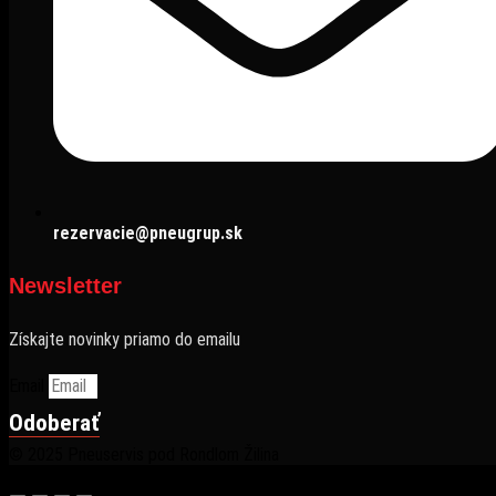
rezervacie@pneugrup.sk
Newsletter
Získajte novinky priamo do emailu
Email
Odoberať
© 2025 Pneuservis pod Rondlom Žilina