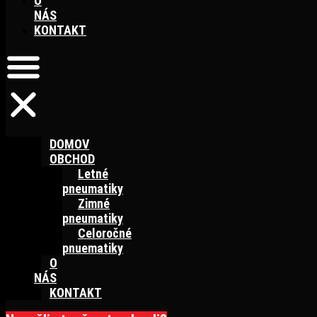
O
NÁS
KONTAKT
DOMOV
OBCHOD
Letné
pneumatiky
Zimné
pneumatiky
Celoročné
pnuematiky
O
NÁS
KONTAKT