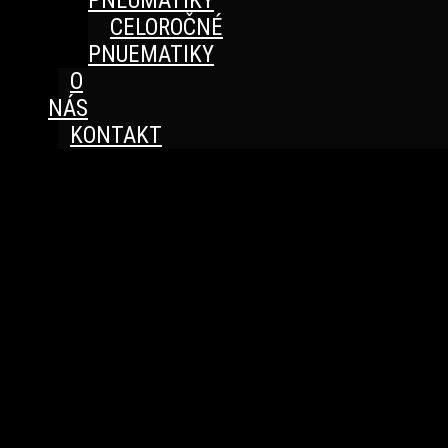
PNEUMATIKY
CELOROČNÉ
PNUEMATIKY
O
NÁS
KONTAKT
Great things are on the horizon
Something big is brewing! Our store is in the works and
will be launching soon!