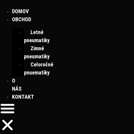
Preskočiť
na
DOMOV
obsah
OBCHOD
Letné
pneumatiky
Zimné
pneumatiky
Celoročné
pnuematiky
O
NÁS
KONTAKT