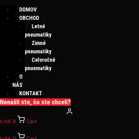
DOMOV
OBCHOD
Letné
pneumatiky
Zimné
pneumatiky
Celoročné
pnuematiky
O
NÁS
KONTAKT
Nenašli ste, čo ste chceli?
0
Cart
0,00
€
0
Cart
0,00
€