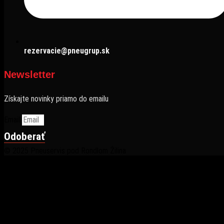
rezervacie@pneugrup.sk
Newsletter
Získajte novinky priamo do emailu
Email
Odoberať
© 2025 Pneuservis pod Rondlom Žilina