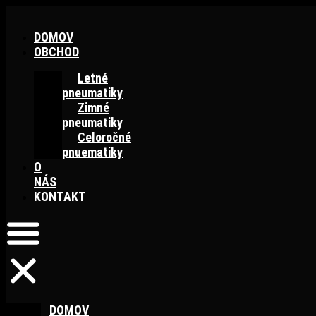
Preskočiť
na
DOMOV
obsah
OBCHOD
Letné
pneumatiky
Zimné
pneumatiky
Celoročné
pnuematiky
O
NÁS
KONTAKT
DOMOV