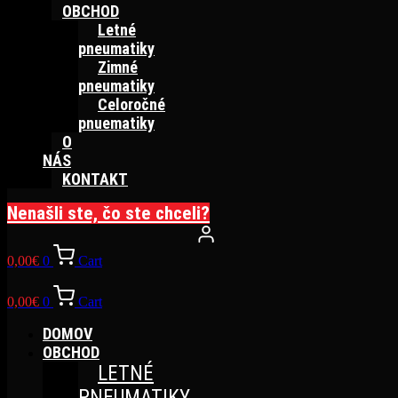
OBCHOD
Letné
pneumatiky
Zimné
pneumatiky
Celoročné
pnuematiky
O
NÁS
KONTAKT
Nenašli ste, čo ste chceli?
0,00
€
0
Cart
0,00
€
0
Cart
DOMOV
OBCHOD
LETNÉ
PNEUMATIKY