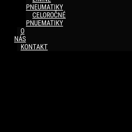
PNEUMATIKY
CELOROČNÉ
PNUEMATIKY
O
NÁS
KONTAKT
Great things are on the horizon
Something big is brewing! Our store is in the works and
will be launching soon!