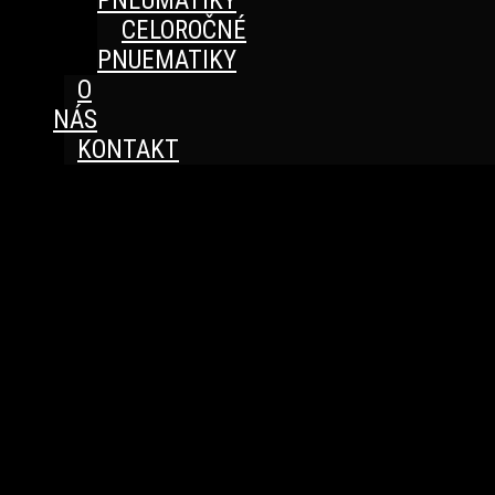
PNEUMATIKY
CELOROČNÉ
PNUEMATIKY
O
NÁS
KONTAKT
Great things are on the horizon
Something big is brewing! Our store is in the works and
will be launching soon!