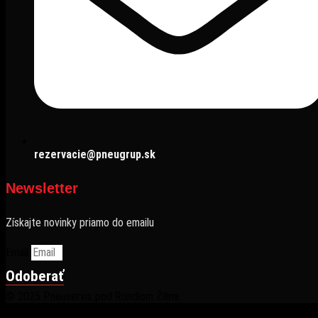
rezervacie@pneugrup.sk
Newsletter
Získajte novinky priamo do emailu
Email
Odoberať
© 2025 Pneuservis pod Rondlom Žilina