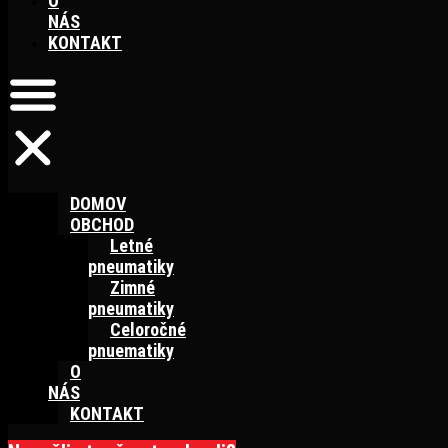
O
NÁS
KONTAKT
DOMOV
OBCHOD
Letné
pneumatiky
Zimné
pneumatiky
Celoročné
pnuematiky
O
NÁS
KONTAKT