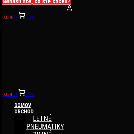
Nenašli ste, čo ste chceli?
0,00
€
0
Cart
0,00
€
0
Cart
DOMOV
OBCHOD
LETNÉ
PNEUMATIKY