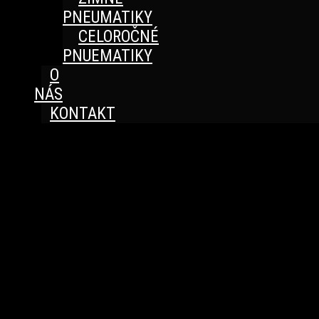
PNEUMATIKY
CELOROČNÉ
PNUEMATIKY
O
NÁS
KONTAKT
Great things are on the horizon
Something big is brewing! Our store is in the works and
will be launching soon!