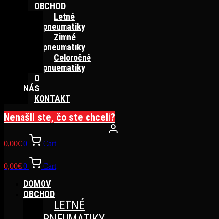
OBCHOD
Letné
pneumatiky
Zimné
pneumatiky
Celoročné
pnuematiky
O
NÁS
KONTAKT
Nenašli ste, čo ste chceli?
0,00
€
0
Cart
0,00
€
0
Cart
DOMOV
OBCHOD
LETNÉ
PNEUMATIKY