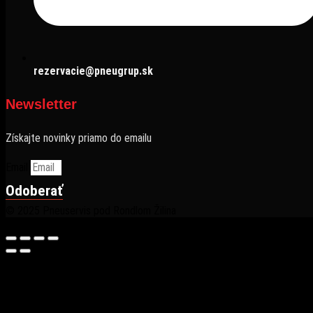
rezervacie@pneugrup.sk
Newsletter
Získajte novinky priamo do emailu
Email
Odoberať
© 2025 Pneuservis pod Rondlom Žilina