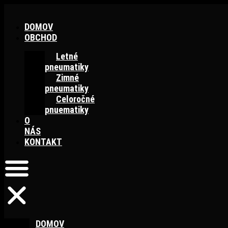
Preskočiť
na
DOMOV
obsah
OBCHOD
Letné
pneumatiky
Zimné
pneumatiky
Celoročné
pnuematiky
O
NÁS
KONTAKT
DOMOV