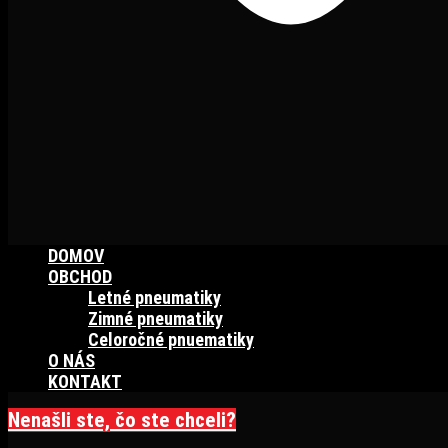
DOMOV
OBCHOD
Letné pneumatiky
Zimné pneumatiky
Celoročné pnuematiky
O NÁS
KONTAKT
Nenašli ste, čo ste chceli?