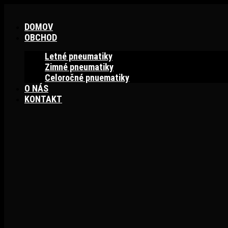
Preskočiť
na
DOMOV
obsah
OBCHOD
Letné pneumatiky
Zimné pneumatiky
Celoročné pnuematiky
O NÁS
KONTAKT