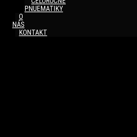
CELOROČNÉ
PNUEMATIKY
O
NÁS
KONTAKT
Great things are on the horizon
Something big is brewing! Our store is in the works and
will be launching soon!