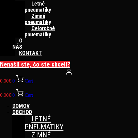
Letné
pneumatiky
Zimné
pneumatiky
Celoročné
pnuematiky
O
NÁS
KONTAKT
Nenašli ste, čo ste chceli?
0,00
€
0
Cart
0,00
€
0
Cart
DOMOV
OBCHOD
LETNÉ
PNEUMATIKY
ZIMNÉ