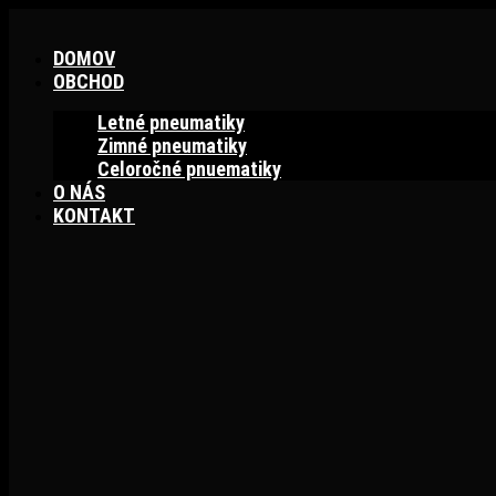
Preskočiť
na
DOMOV
obsah
OBCHOD
Letné pneumatiky
Zimné pneumatiky
Celoročné pnuematiky
O NÁS
KONTAKT