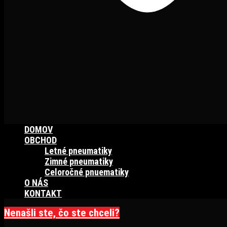
DOMOV
OBCHOD
Letné pneumatiky
Zimné pneumatiky
Celoročné pnuematiky
O NÁS
KONTAKT
Nenašli ste, čo ste chceli?