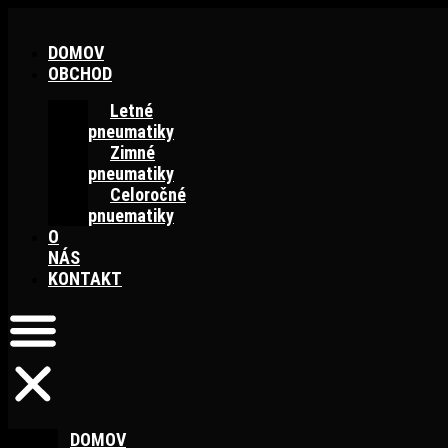
Preskočiť
na
DOMOV
obsah
OBCHOD
Letné
pneumatiky
Zimné
pneumatiky
Celoročné
pnuematiky
O
NÁS
KONTAKT
DOMOV