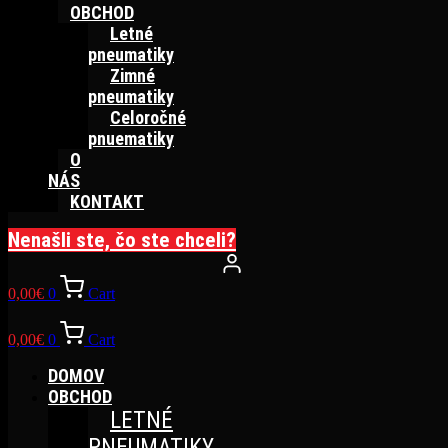
OBCHOD
Letné
pneumatiky
Zimné
pneumatiky
Celoročné
pnuematiky
O
NÁS
KONTAKT
Nenašli ste, čo ste chceli?
0,00
€
0
Cart
0,00
€
0
Cart
DOMOV
OBCHOD
LETNÉ
PNEUMATIKY