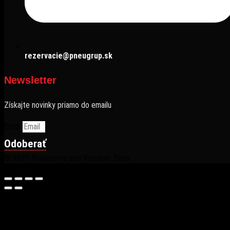
rezervacie@pneugrup.sk
Newsletter
Získajte novinky priamo do emailu
Email
Odoberať
© 2025 Pneuservis pod Rondlom Žilina