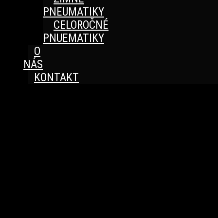
PNEUMATIKY
CELOROČNÉ
PNUEMATIKY
O
NÁS
KONTAKT
Great things are on the horizon
Something big is brewing! Our store is in the works and
will be launching soon!