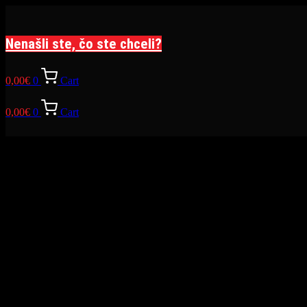
Preskočiť
na
obsah
Nenašli ste, čo ste chceli?
0,00
€
0
Cart
0,00
€
0
Cart
Somethin