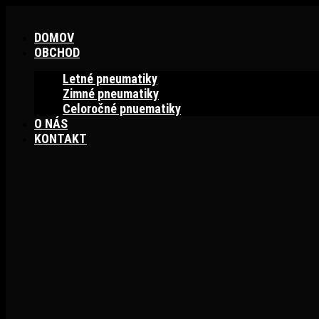
Preskočiť
na
DOMOV
obsah
OBCHOD
Letné pneumatiky
Zimné pneumatiky
Celoročné pnuematiky
O NÁS
KONTAKT