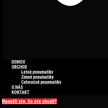
DOMOV
OBCHOD
Letné pneumatiky
Zimné pneumatiky
Celoročné pnuematiky
O NÁS
KONTAKT
Nenašli ste, čo ste chceli?