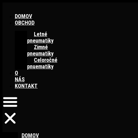
Preskočiť
na
DOMOV
obsah
OBCHOD
Letné
pneumatiky
Zimné
pneumatiky
Celoročné
pnuematiky
O
NÁS
KONTAKT
DOMOV