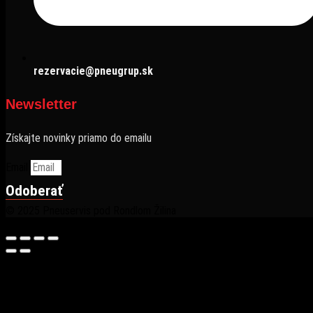
rezervacie@pneugrup.sk
Newsletter
Získajte novinky priamo do emailu
Email
Odoberať
© 2025 Pneuservis pod Rondlom Žilina