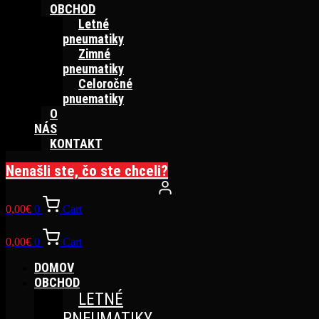
OBCHOD
Letné
pneumatiky
Zimné
pneumatiky
Celoročné
pnuematiky
O
NÁS
KONTAKT
Nenašli ste, čo ste chceli?
0,00
€
0
Cart
0,00
€
0
Cart
DOMOV
OBCHOD
LETNÉ
PNEUMATIKY