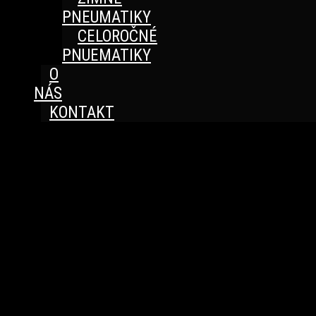
PNEUMATIKY
CELOROČNÉ
PNUEMATIKY
O
NÁS
KONTAKT
Great things are on the horizon
Something big is brewing! Our store is in the works and
will be launching soon!