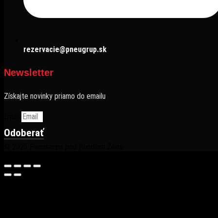
rezervacie@pneugrup.sk
Newsletter
Získajte novinky priamo do emailu
Email
Odoberať
© 2025 Pneuservis pod Rondlom Žilina