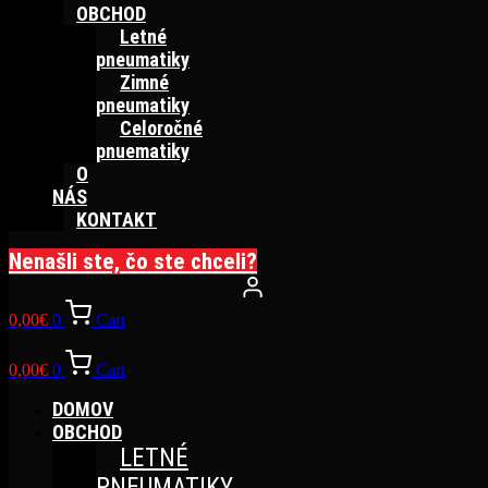
OBCHOD
Letné
pneumatiky
Zimné
pneumatiky
Celoročné
pnuematiky
O
NÁS
KONTAKT
Nenašli ste, čo ste chceli?
0,00
€
0
Cart
0,00
€
0
Cart
DOMOV
OBCHOD
LETNÉ
PNEUMATIKY