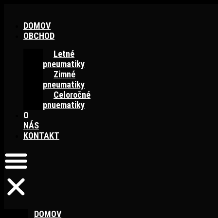
Preskočiť
na
DOMOV
obsah
OBCHOD
Letné
pneumatiky
Zimné
pneumatiky
Celoročné
pnuematiky
O
NÁS
KONTAKT
DOMOV