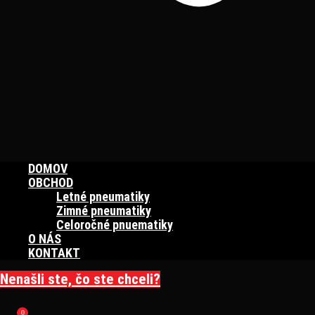
DOMOV
OBCHOD
Letné pneumatiky
Zimné pneumatiky
Celoročné pnuematiky
O NÁS
KONTAKT
Nenašli ste, čo ste chceli?
0