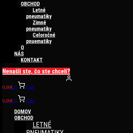
OBCHOD
Letné
pneumatiky
Zimné
pneumatiky
Celoročné
pnuematiky
O
NÁS
KONTAKT
Nenašli ste, čo ste chceli?
0,00
€
0
Cart
0,00
€
0
Cart
DOMOV
OBCHOD
LETNÉ
PNEUMATIKY