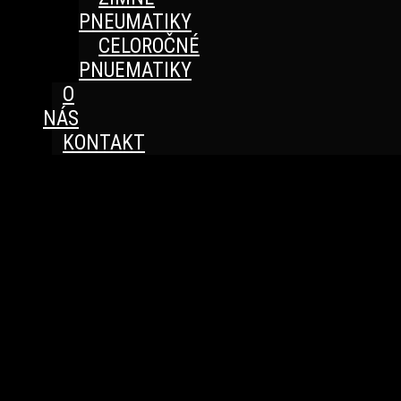
PNEUMATIKY
CELOROČNÉ
PNUEMATIKY
O
NÁS
KONTAKT
Great things are on the horizon
Something big is brewing! Our store is in the works and
will be launching soon!