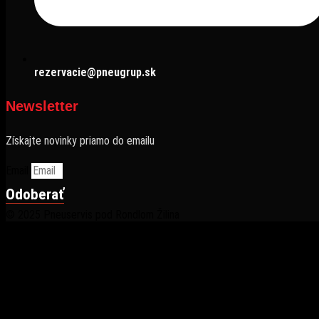
rezervacie@pneugrup.sk
Newsletter
Získajte novinky priamo do emailu
Email
Odoberať
© 2025 Pneuservis pod Rondlom Žilina