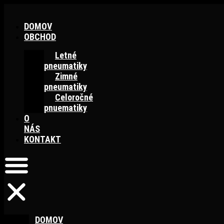
Preskočiť
na
DOMOV
obsah
OBCHOD
Letné
pneumatiky
Zimné
pneumatiky
Celoročné
pnuematiky
O
NÁS
KONTAKT
DOMOV