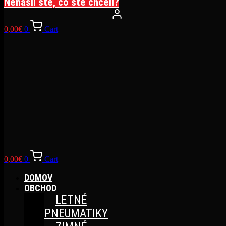
Nenašli ste, čo ste chceli?
0,00
€
0
Cart
0,00
€
0
Cart
DOMOV
OBCHOD
LETNÉ
PNEUMATIKY