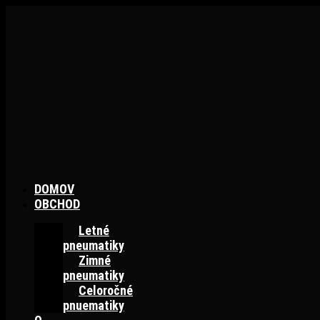
Preskočiť
na
obsah
DOMOV
OBCHOD
Letné
pneumatiky
Zimné
pneumatiky
Celoročné
pnuematiky