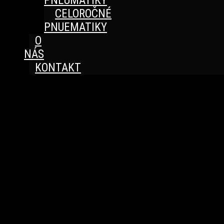
PNEUMATIKY
CELOROČNÉ
PNUEMATIKY
O
NÁS
KONTAKT
Great things are on the horizon
Something big is brewing! Our store is in the works and
will be launching soon!