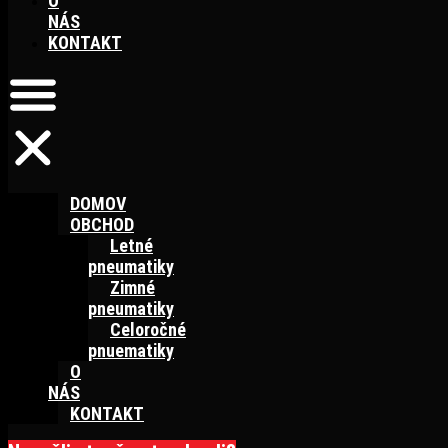
O
NÁS
KONTAKT
DOMOV
OBCHOD
Letné
pneumatiky
Zimné
pneumatiky
Celoročné
pnuematiky
O
NÁS
KONTAKT