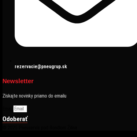
rezervacie@pneugrup.sk
Newsletter
Získajte novinky priamo do emailu
Email
Odoberať
© 2025 Pneuservis pod Rondlom Žilina