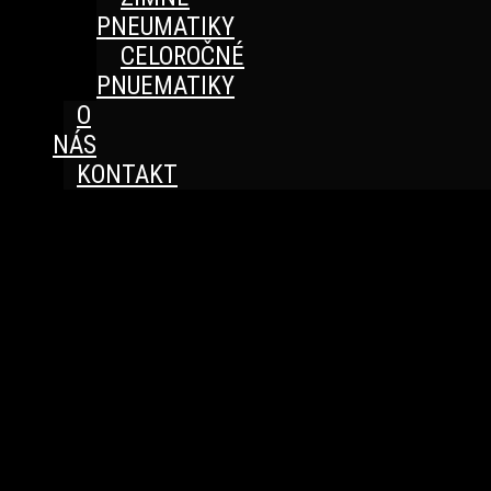
PNEUMATIKY
CELOROČNÉ
PNUEMATIKY
O
NÁS
KONTAKT
Great things are on the horizon
Something big is brewing! Our store is in the works and
will be launching soon!