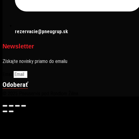
rezervacie@pneugrup.sk
Newsletter
Získajte novinky priamo do emailu
Email
Odoberať
© 2025 Pneuservis pod Rondlom Žilina