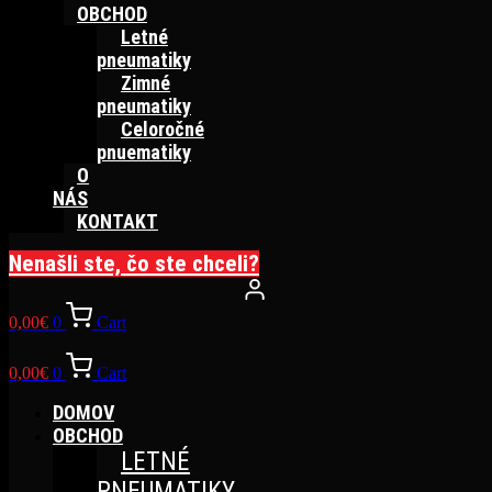
OBCHOD
Letné
pneumatiky
Zimné
pneumatiky
Celoročné
pnuematiky
O
NÁS
KONTAKT
Nenašli ste, čo ste chceli?
0,00
€
0
Cart
0,00
€
0
Cart
DOMOV
OBCHOD
LETNÉ
PNEUMATIKY