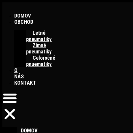
Preskočiť
na
DOMOV
obsah
OBCHOD
Letné
pneumatiky
Zimné
pneumatiky
Celoročné
pnuematiky
O
NÁS
KONTAKT
DOMOV