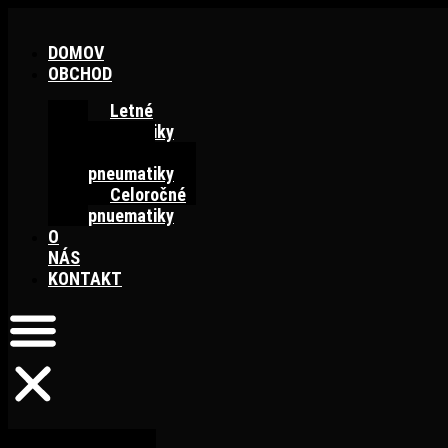
Preskočiť
na
DOMOV
obsah
OBCHOD
Letné
pneumatiky
Zimné
pneumatiky
Celoročné
pnuematiky
O
NÁS
KONTAKT
DOMOV