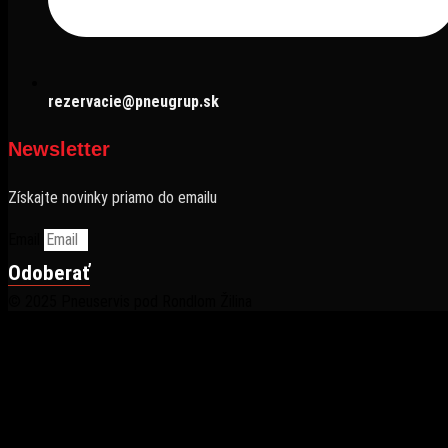
rezervacie@pneugrup.sk
Newsletter
Získajte novinky priamo do emailu
Email
Odoberať
© 2025 Pneuservis pod Rondlom Žilina