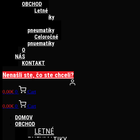
OBCHOD
Letné
pneumatiky
Zimné
pneumatiky
Celoročné
pnuematiky
O
NÁS
KONTAKT
Nenašli ste, čo ste chceli?
0,00
€
0
Cart
0,00
€
0
Cart
DOMOV
OBCHOD
LETNÉ
PNEUMATIKY