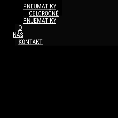
PNEUMATIKY
CELOROČNÉ
PNUEMATIKY
O
NÁS
KONTAKT
Great things are on the horizon
Something big is brewing! Our store is in the works and
will be launching soon!