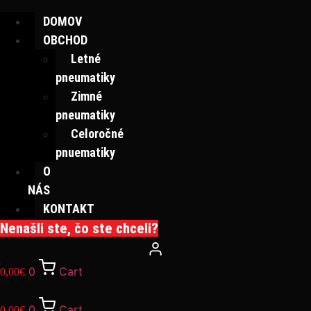
DOMOV
OBCHOD
Letné
pneumatiky
Zimné
pneumatiky
Celoročné
pnuematiky
O
NÁS
KONTAKT
Nenašli ste, čo ste chceli?
0
Cart
0,00
€
0
Cart
0,00
€