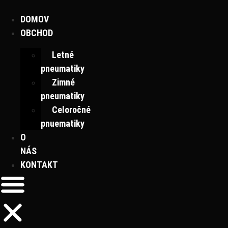
Preskočiť
na
DOMOV
obsah
OBCHOD
Letné
pneumatiky
Zimné
pneumatiky
Celoročné
pnuematiky
O
NÁS
KONTAKT