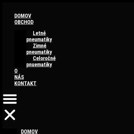
Preskočiť
na
DOMOV
obsah
OBCHOD
Letné
pneumatiky
Zimné
pneumatiky
Celoročné
pnuematiky
O
NÁS
KONTAKT
DOMOV