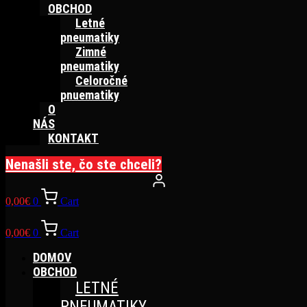
OBCHOD
Letné
pneumatiky
Zimné
pneumatiky
Celoročné
pnuematiky
O
NÁS
KONTAKT
Nenašli ste, čo ste chceli?
0,00
€
0
Cart
0,00
€
0
Cart
DOMOV
OBCHOD
LETNÉ
PNEUMATIKY