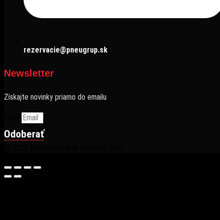
rezervacie@pneugrup.sk
Newsletter
Získajte novinky priamo do emailu
Email
Odoberať
© 2025 Pneuservis pod Rondlom Žilina