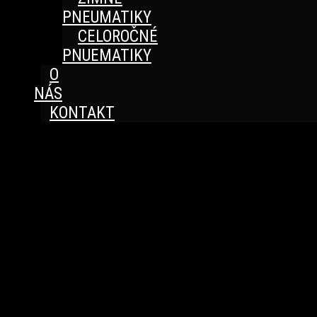
PNEUMATIKY
CELOROČNÉ
PNUEMATIKY
O
NÁS
KONTAKT
Great things are on the horizon
Something big is brewing! Our store is in the works and
will be launching soon!