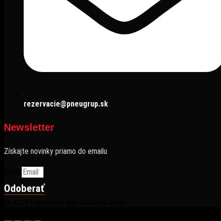
rezervacie@pneugrup.sk
Newsletter
Získajte novinky priamo do emailu
Email
Odoberať
© 2025 Pneuservis pod Rondlom Žilina