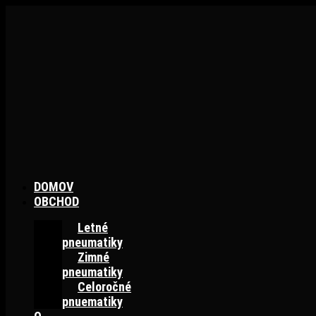
Preskočiť
na
obsah
DOMOV
OBCHOD
Letné
pneumatiky
Zimné
pneumatiky
Celoročné
pnuematiky