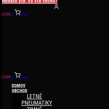
Nenašli ste, čo ste chceli?
0,00
€
0
Cart
0,00
€
0
Cart
DOMOV
OBCHOD
LETNÉ
PNEUMATIKY