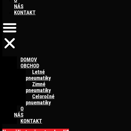
O
NÁS
KONTAKT
DOMOV
OBCHOD
Letné
pneumatiky
Zimné
pneumatiky
Celoročné
pnuematiky
O
NÁS
KONTAKT