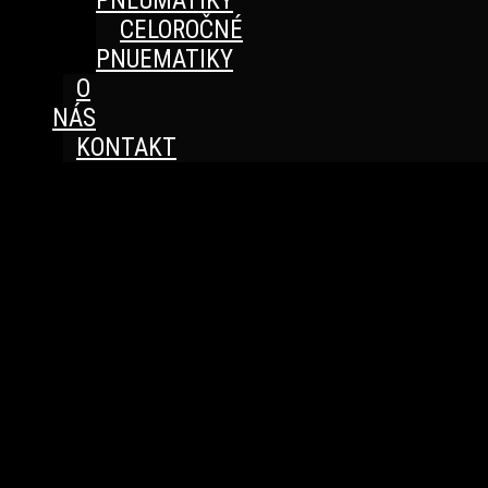
PNEUMATIKY
CELOROČNÉ
PNUEMATIKY
O
NÁS
KONTAKT
Great things are on the horizon
Something big is brewing! Our store is in the works and
will be launching soon!