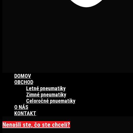
DOMOV
OBCHOD
Letné pneumatiky
Zimné pneumatiky
Celoročné pnuematiky
O NÁS
KONTAKT
Nenašli ste, čo ste chceli?