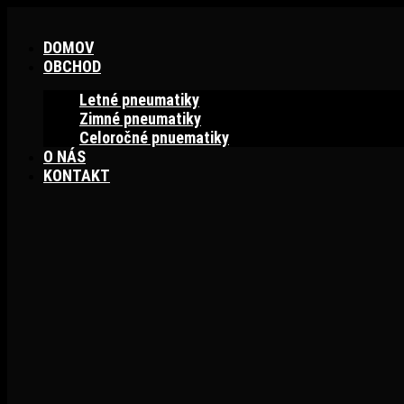
Preskočiť
na
DOMOV
obsah
OBCHOD
Letné pneumatiky
Zimné pneumatiky
Celoročné pnuematiky
O NÁS
KONTAKT