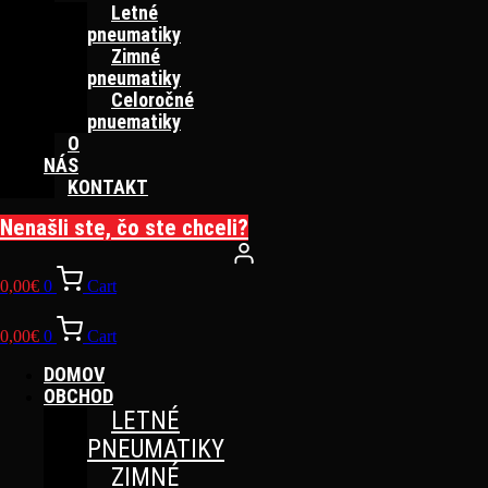
Letné
pneumatiky
Zimné
pneumatiky
Celoročné
pnuematiky
O
NÁS
KONTAKT
Nenašli ste, čo ste chceli?
0,00
€
0
Cart
0,00
€
0
Cart
DOMOV
OBCHOD
LETNÉ
PNEUMATIKY
ZIMNÉ