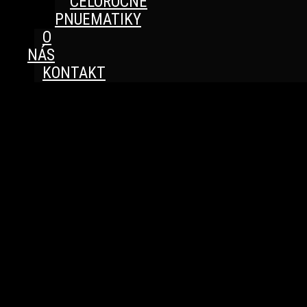
CELOROČNÉ
PNUEMATIKY
O
NÁS
KONTAKT
Great things are on the horizon
Something big is brewing! Our store is in the works and
will be launching soon!