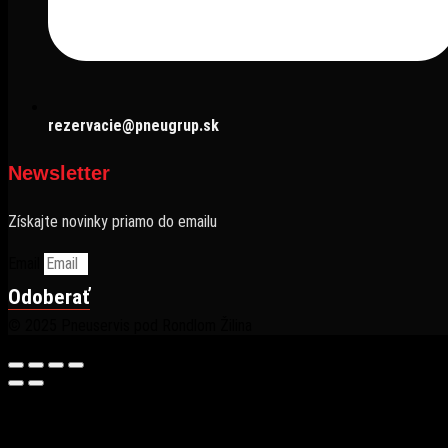
rezervacie@pneugrup.sk
Newsletter
Získajte novinky priamo do emailu
Email
Odoberať
© 2025 Pneuservis pod Rondlom Žilina