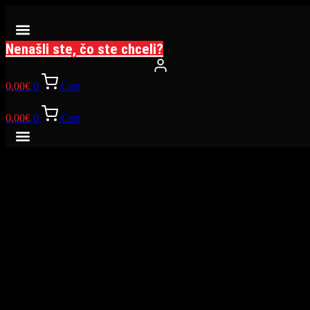
Preskočiť
na
obsah
Nenašli ste, čo ste chceli?
0,00
€
0
Cart
0,00
€
0
Cart
Great things are on the horizon
Something big is brewing! Our store is in the works and