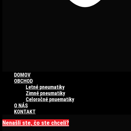
DOMOV
OBCHOD
Letné pneumatiky
Zimné pneumatiky
Celoročné pnuematiky
O NÁS
KONTAKT
Nenašli ste, čo ste chceli?