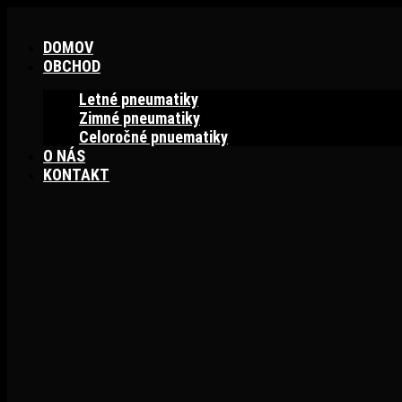
Preskočiť
na
DOMOV
obsah
OBCHOD
Letné pneumatiky
Zimné pneumatiky
Celoročné pnuematiky
O NÁS
KONTAKT