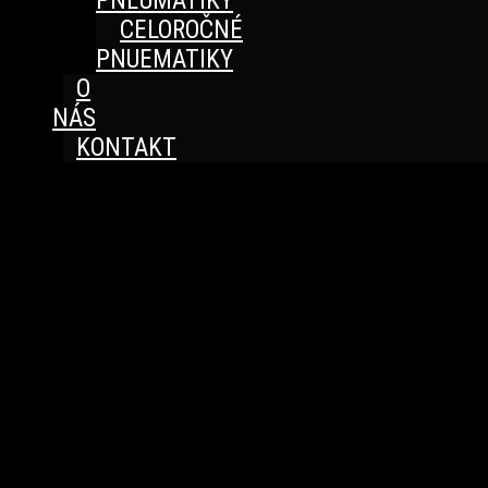
PNEUMATIKY
CELOROČNÉ
PNUEMATIKY
O
NÁS
KONTAKT
Great things are on the horizon
Something big is brewing! Our store is in the works and
will be launching soon!