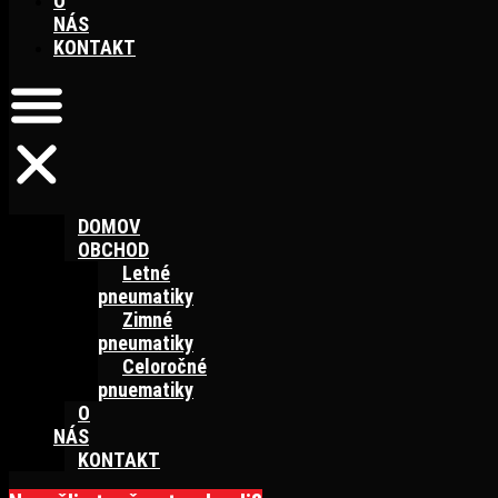
O
NÁS
KONTAKT
DOMOV
OBCHOD
Letné
pneumatiky
Zimné
pneumatiky
Celoročné
pnuematiky
O
NÁS
KONTAKT