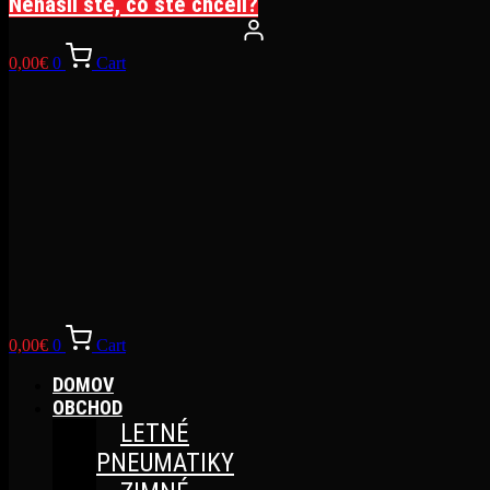
Nenašli ste, čo ste chceli?
0,00
€
0
Cart
0,00
€
0
Cart
DOMOV
OBCHOD
LETNÉ
PNEUMATIKY