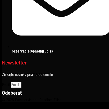
rezervacie@pneugrup.sk
Newsletter
Získajte novinky priamo do emailu
Email
Odoberať
© 2025 Pneuservis pod Rondlom Žilina