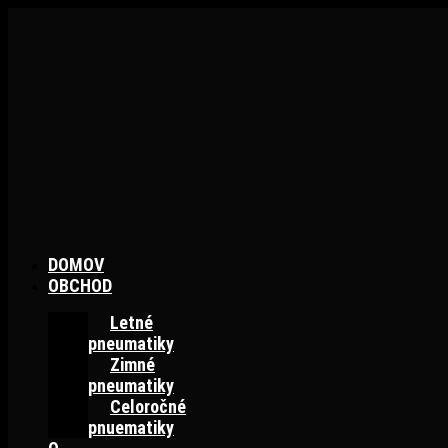
Preskočiť
na
obsah
DOMOV
OBCHOD
Letné
pneumatiky
Zimné
pneumatiky
Celoročné
pnuematiky