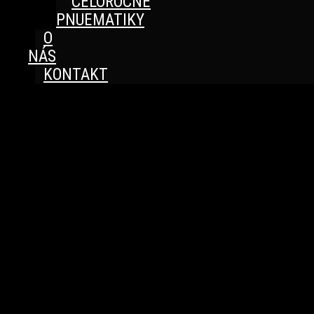
CELOROČNÉ
PNUEMATIKY
O
NÁS
KONTAKT
Great things are on the horizon
Something big is brewing! Our store is in the works and
will be launching soon!