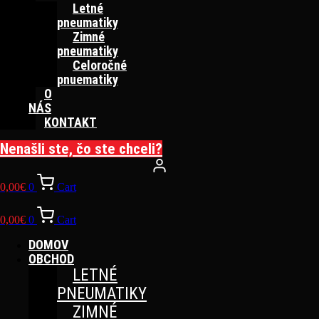
Letné
pneumatiky
Zimné
pneumatiky
Celoročné
pnuematiky
O
NÁS
KONTAKT
Nenašli ste, čo ste chceli?
0,00
€
0
Cart
0,00
€
0
Cart
DOMOV
OBCHOD
LETNÉ
PNEUMATIKY
ZIMNÉ