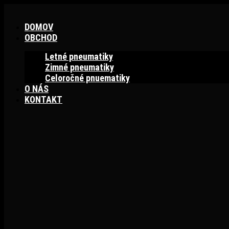
Preskočiť
na
DOMOV
obsah
OBCHOD
Letné pneumatiky
Zimné pneumatiky
Celoročné pnuematiky
O NÁS
KONTAKT