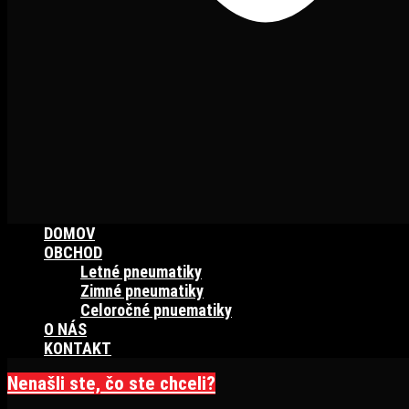
DOMOV
OBCHOD
Letné pneumatiky
Zimné pneumatiky
Celoročné pnuematiky
O NÁS
KONTAKT
Nenašli ste, čo ste chceli?